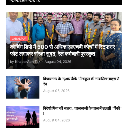
POPULAR POSTS
JABALPUR
कोचिंग डिपो में 500 से अधिक एलएचबी कोचों में स्टिफऩर
प्लेट लगाकर संरक्षा सुदृढ़, रेल कर्मचारी पुरस्कृत
by
KhabarAbhiTak
-
August 04, 2026
विजयनगर के ' एआर कैफे ' में स्कूल की नाबालिग छात्रा से
रेप
August 05, 2026
विदेशी पिया की चाहत : जालसाजी के जाल में उलझी ' रिंकी '
!
August 04, 2026