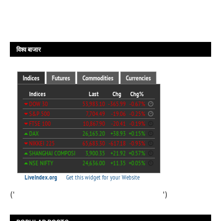
विश्व बाजार
('
')