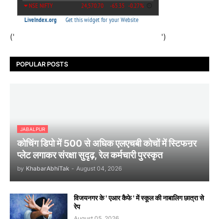
('
')
POPULAR POSTS
JABALPUR
कोचिंग डिपो में 500 से अधिक एलएचबी कोचों में स्टिफऩर
प्लेट लगाकर संरक्षा सुदृढ़, रेल कर्मचारी पुरस्कृत
by
KhabarAbhiTak
-
August 04, 2026
विजयनगर के ' एआर कैफे ' में स्कूल की नाबालिग छात्रा से
रेप
August 05, 2026