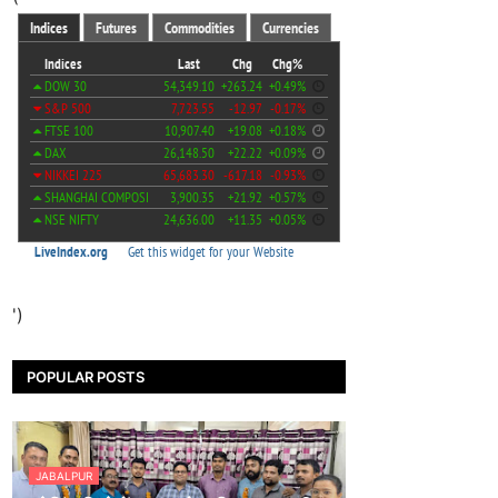
')
POPULAR POSTS
JABALPUR