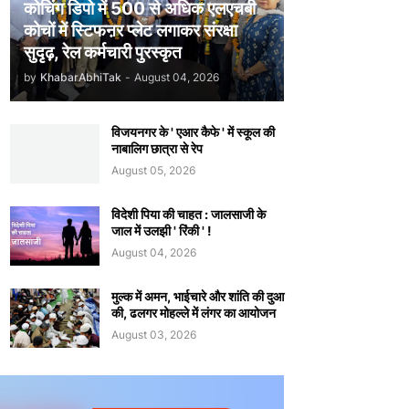
कोचिंग डिपो में 500 से अधिक एलएचबी
कोचों में स्टिफऩर प्लेट लगाकर संरक्षा
सुदृढ़, रेल कर्मचारी पुरस्कृत
by
KhabarAbhiTak
-
August 04, 2026
विजयनगर के ' एआर कैफे ' में स्कूल की
नाबालिग छात्रा से रेप
August 05, 2026
विदेशी पिया की चाहत : जालसाजी के
जाल में उलझी ' रिंकी ' !
August 04, 2026
मुल्क में अमन, भाईचारे और शांति की दुआ
की, ढलगर मोहल्ले में लंगर का आयोजन
August 03, 2026