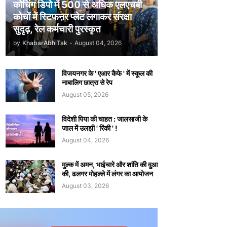
कोचिंग डिपो में 500 से अधिक एलएचबी
कोचों में स्टिफऩर प्लेट लगाकर संरक्षा
सुदृढ़, रेल कर्मचारी पुरस्कृत
by
KhabarAbhiTak
-
August 04, 2026
विजयनगर के ' एआर कैफे ' में स्कूल की
नाबालिग छात्रा से रेप
August 05, 2026
विदेशी पिया की चाहत : जालसाजी के
जाल में उलझी ' रिंकी ' !
August 04, 2026
मुल्क में अमन, भाईचारे और शांति की दुआ
की, ढलगर मोहल्ले में लंगर का आयोजन
August 03, 2026