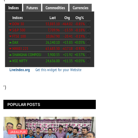
')
POPULAR POSTS
JABALPUR