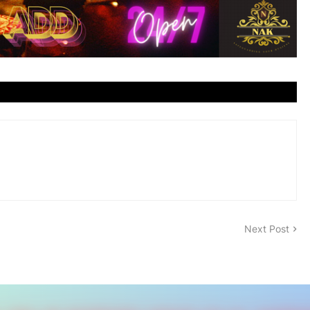
Next Post