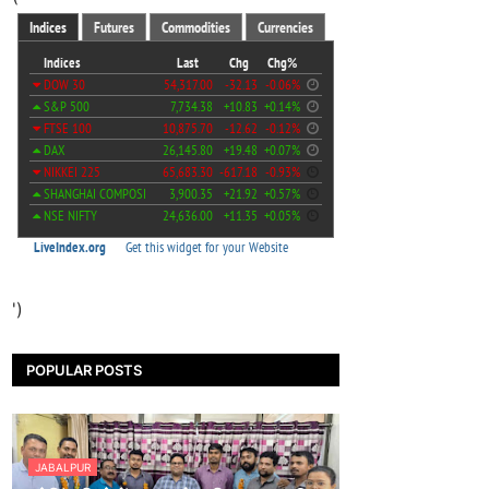
')
POPULAR POSTS
JABALPUR