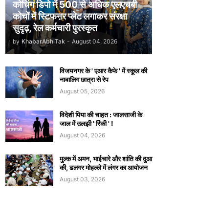
कोचिंग डिपो में 500 से अधिक एलएचबी
कोचों में स्टिफऩर प्लेट लगाकर संरक्षा
सुदृढ़, रेल कर्मचारी पुरस्कृत
by
KhabarAbhiTak
-
August 04, 2026
विजयनगर के ' एआर कैफे ' में स्कूल की
नाबालिग छात्रा से रेप
August 05, 2026
विदेशी पिया की चाहत : जालसाजी के
जाल में उलझी ' रिंकी ' !
August 04, 2026
मुल्क में अमन, भाईचारे और शांति की दुआ
की, ढलगर मोहल्ले में लंगर का आयोजन
August 03, 2026