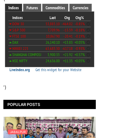
')
POPULAR POSTS
JABALPUR