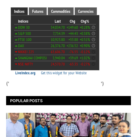
('
')
POPULAR POSTS