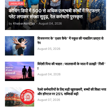
JABALPUR
कोचिंग डिपो में 500 से अधिक एलएचबी कोचों में स्टिफऩर
प्लेट लगाकर संरक्षा सुदृढ़, रेल कर्मचारी पुरस्कृत
by
KhabarAbhiTak
-
August 04, 2026
विजयनगर के ' एआर कैफे ' में स्कूल की नाबालिग छात्रा से
रेप
August 05, 2026
विदेशी पिया की चाहत : जालसाजी के जाल में उलझी ' रिंकी '
!
August 04, 2026
रेलवे कर्मचारियों के लिए बड़ी खुशखबरी, बच्चों की शिक्षा भत्ता
और हॉस्टल पर 25% सब्सिडी बढ़ी
August 07, 2026