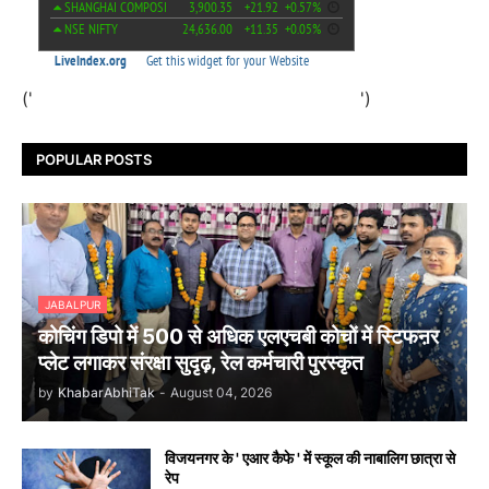
('
')
POPULAR POSTS
JABALPUR
कोचिंग डिपो में 500 से अधिक एलएचबी कोचों में स्टिफऩर
प्लेट लगाकर संरक्षा सुदृढ़, रेल कर्मचारी पुरस्कृत
by
KhabarAbhiTak
-
August 04, 2026
विजयनगर के ' एआर कैफे ' में स्कूल की नाबालिग छात्रा से
रेप