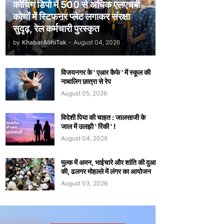
कोचिंग डिपो में 500 से अधिक एलएचबी
कोचों में स्टिफऩर प्लेट लगाकर संरक्षा
सुदृढ़, रेल कर्मचारी पुरस्कृत
by
KhabarAbhiTak
-
August 04, 2026
विजयनगर के ' एआर कैफे ' में स्कूल की
नाबालिग छात्रा से रेप
August 05, 2026
विदेशी पिया की चाहत : जालसाजी के
जाल में उलझी ' रिंकी ' !
August 04, 2026
मुल्क में अमन, भाईचारे और शांति की दुआ
की, ढलगर मोहल्ले में लंगर का आयोजन
August 03, 2026