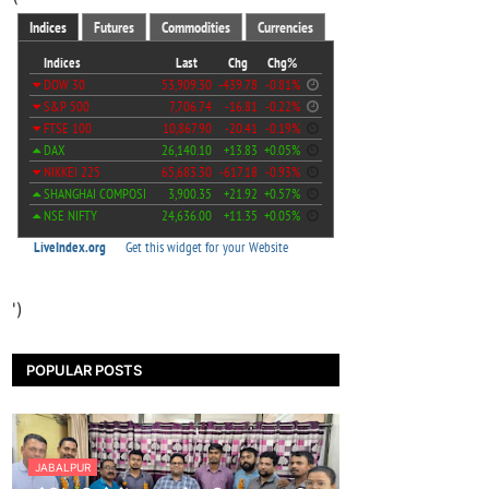
')
POPULAR POSTS
JABALPUR