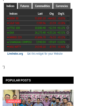
')
POPULAR POSTS
JABALPUR