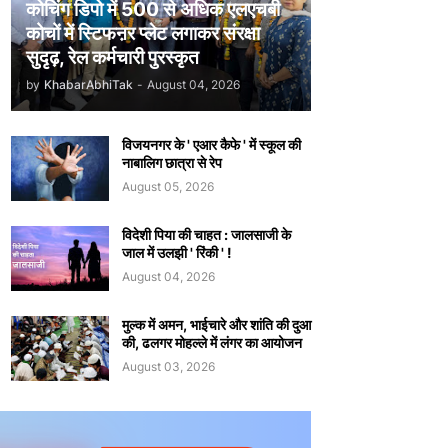
कोचिंग डिपो में 500 से अधिक एलएचबी
कोचों में स्टिफऩर प्लेट लगाकर संरक्षा
सुदृढ़, रेल कर्मचारी पुरस्कृत
by
KhabarAbhiTak
-
August 04, 2026
विजयनगर के ' एआर कैफे ' में स्कूल की
नाबालिग छात्रा से रेप
August 05, 2026
विदेशी पिया की चाहत : जालसाजी के
जाल में उलझी ' रिंकी ' !
August 04, 2026
मुल्क में अमन, भाईचारे और शांति की दुआ
की, ढलगर मोहल्ले में लंगर का आयोजन
August 03, 2026