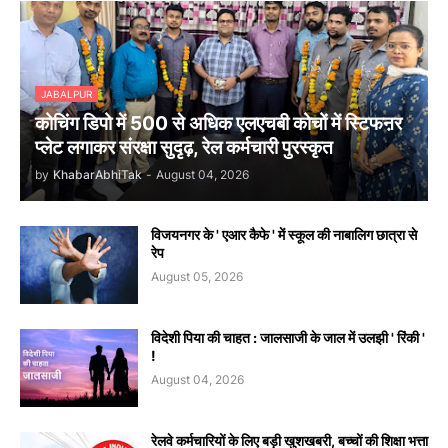
JABALPUR
कोचिंग डिपो में 500 से अधिक एलएचबी कोचों में स्टिफऩर
प्लेट लगाकर संरक्षा सुदृढ़, रेल कर्मचारी पुरस्कृत
by
KhabarAbhiTak
-
August 04, 2026
विजयनगर के ' एआर कैफे ' में स्कूल की नाबालिग छात्रा से
रेप
August 05, 2026
विदेशी पिया की चाहत : जालसाजी के जाल में उलझी ' रिंकी '
!
August 04, 2026
रेलवे कर्मचारियों के लिए बड़ी खुशखबरी, बच्चों की शिक्षा भत्ता