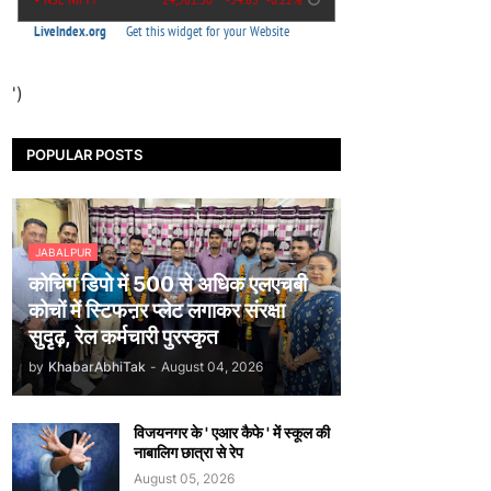
')
POPULAR POSTS
JABALPUR
कोचिंग डिपो में 500 से अधिक एलएचबी
कोचों में स्टिफऩर प्लेट लगाकर संरक्षा
सुदृढ़, रेल कर्मचारी पुरस्कृत
by
KhabarAbhiTak
-
August 04, 2026
विजयनगर के ' एआर कैफे ' में स्कूल की
नाबालिग छात्रा से रेप
August 05, 2026