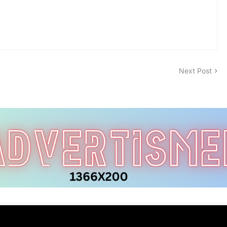
Next Post