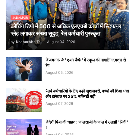
JABALPUR
कोचिंग डिपो में 500 से अधिक एलएचबी कोचों में स्टिफऩर
प्लेट लगाकर संरक्षा सुदृढ़, रेल कर्मचारी पुरस्कृत
by
KhabarAbhiTak
-
August 04, 2026
विजयनगर के ' एआर कैफे ' में स्कूल की नाबालिग छात्रा से
रेप
August 05, 2026
रेलवे कर्मचारियों के लिए बड़ी खुशखबरी, बच्चों की शिक्षा भत्ता
और हॉस्टल पर 25% सब्सिडी बढ़ी
August 07, 2026
विदेशी पिया की चाहत : जालसाजी के जाल में उलझी ' रिंकी '
!
August 04, 2026