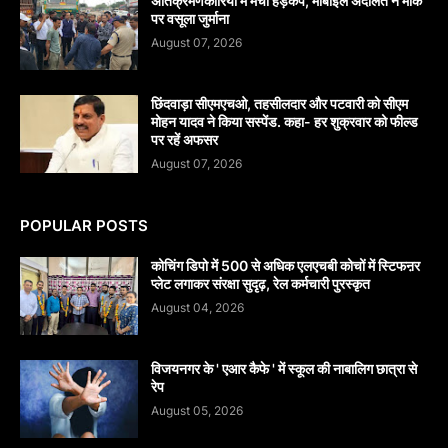
अतिक्रमणकारियों में मचा हड़कंप, मोबाइल अदालत ने मौके
पर वसूला जुर्माना
August 07, 2026
छिंदवाड़ा सीएमएचओ, तहसीलदार और पटवारी को सीएम
मोहन यादव ने किया सस्पेंड. कहा- हर शुक्रवार को फील्ड
पर रहें अफसर
August 07, 2026
POPULAR POSTS
कोचिंग डिपो में 500 से अधिक एलएचबी कोचों में स्टिफऩर
प्लेट लगाकर संरक्षा सुदृढ़, रेल कर्मचारी पुरस्कृत
August 04, 2026
विजयनगर के ' एआर कैफे ' में स्कूल की नाबालिग छात्रा से
रेप
August 05, 2026