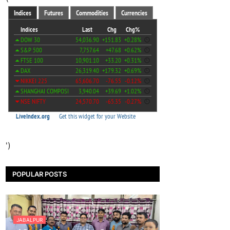
')
POPULAR POSTS
JABALPUR