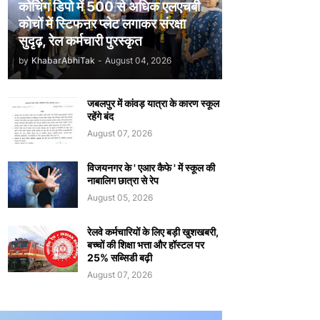
कोचिंग डिपो में 500 से अधिक एलएचबी
कोचों में स्टिफऩर प्लेट लगाकर संरक्षा
सुदृढ़, रेल कर्मचारी पुरस्कृत
by
KhabarAbhiTak
-
August 04, 2026
जबलपुर में कांवड़ यात्रा के कारण स्कूल
रहेंगे बंद
August 07, 2026
विजयनगर के ' एआर कैफे ' में स्कूल की
नाबालिग छात्रा से रेप
August 05, 2026
रेलवे कर्मचारियों के लिए बड़ी खुशखबरी,
बच्चों की शिक्षा भत्ता और हॉस्टल पर
25% सब्सिडी बढ़ी
August 07, 2026