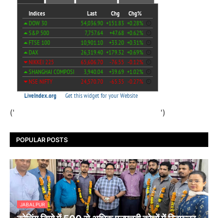
('
')
POPULAR POSTS
JABALPUR