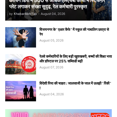
कोचिंग डिपो में 500 से अधिक एलएचबी कोचों में स्टिफऩर
प्लेट लगाकर संरक्षा सुदृढ़, रेल कर्मचारी पुरस्कृत
by
KhabarAbhiTak
-
August 04, 2026
विजयनगर के ' एआर कैफे ' में स्कूल की नाबालिग छात्रा से
रेप
August 05, 2026
रेलवे कर्मचारियों के लिए बड़ी खुशखबरी, बच्चों की शिक्षा भत्ता
और हॉस्टल पर 25% सब्सिडी बढ़ी
August 07, 2026
विदेशी पिया की चाहत : जालसाजी के जाल में उलझी ' रिंकी '
!
August 04, 2026