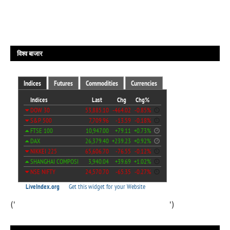
विश्व बाजार
('
')