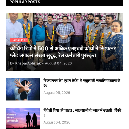
POPULAR POSTS
JABALPUR
कोचिंग डिपो में 500 से अधिक एलएचबी कोचों में स्टिफऩर
प्लेट लगाकर संरक्षा सुदृढ़, रेल कर्मचारी पुरस्कृत
by
KhabarAbhiTak
-
August 04, 2026
विजयनगर के ' एआर कैफे ' में स्कूल की नाबालिग छात्रा से
रेप
August 05, 2026
विदेशी पिया की चाहत : जालसाजी के जाल में उलझी ' रिंकी '
!
August 04, 2026