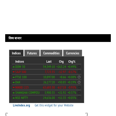
विश्व बाजार
('
')