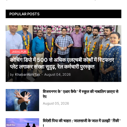
POPULAR POSTS
JABALPUR
कोचिंग डिपो में 500 से अधिक एलएचबी कोचों में स्टिफऩर
प्लेट लगाकर संरक्षा सुदृढ़, रेल कर्मचारी पुरस्कृत
by
KhabarAbhiTak
-
August 04, 2026
विजयनगर के ' एआर कैफे ' में स्कूल की नाबालिग छात्रा से
रेप
August 05, 2026
विदेशी पिया की चाहत : जालसाजी के जाल में उलझी ' रिंकी '
!