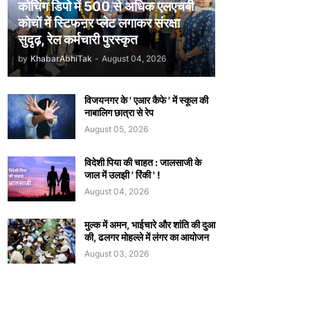
कोचिंग डिपो में 500 से अधिक एलएचबी
कोचों में स्टिफऩर प्लेट लगाकर संरक्षा
सुदृढ़, रेल कर्मचारी पुरस्कृत
by
KhabarAbhiTak
-
August 04, 2026
विजयनगर के ' एआर कैफे ' में स्कूल की
नाबालिग छात्रा से रेप
August 05, 2026
विदेशी पिया की चाहत : जालसाजी के
जाल में उलझी ' रिंकी ' !
August 04, 2026
मुल्क में अमन, भाईचारे और शांति की दुआ
की, ढलगर मोहल्ले में लंगर का आयोजन
August 03, 2026