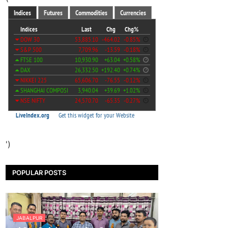
')
POPULAR POSTS
JABALPUR