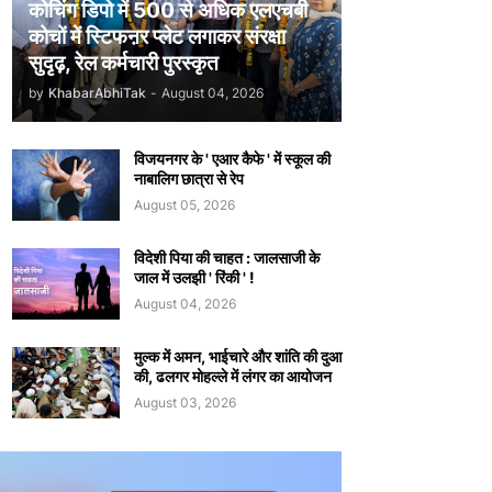
कोचिंग डिपो में 500 से अधिक एलएचबी
कोचों में स्टिफऩर प्लेट लगाकर संरक्षा
सुदृढ़, रेल कर्मचारी पुरस्कृत
by
KhabarAbhiTak
-
August 04, 2026
विजयनगर के ' एआर कैफे ' में स्कूल की
नाबालिग छात्रा से रेप
August 05, 2026
विदेशी पिया की चाहत : जालसाजी के
जाल में उलझी ' रिंकी ' !
August 04, 2026
मुल्क में अमन, भाईचारे और शांति की दुआ
की, ढलगर मोहल्ले में लंगर का आयोजन
August 03, 2026