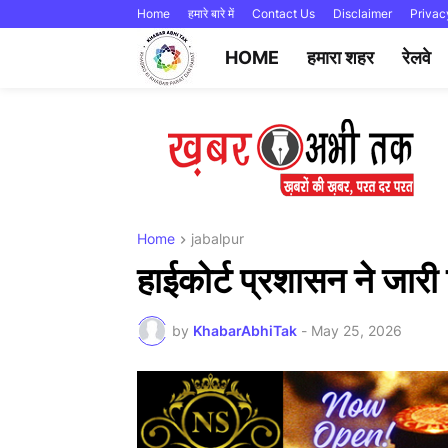
Home
हमारे बारे में
Contact Us
Disclaimer
Privac
HOME
हमारा शहर
रेलवे
Home
jabalpur
हाईकोर्ट प्रशासन ने जार
by
KhabarAbhiTak
-
May 25, 2026