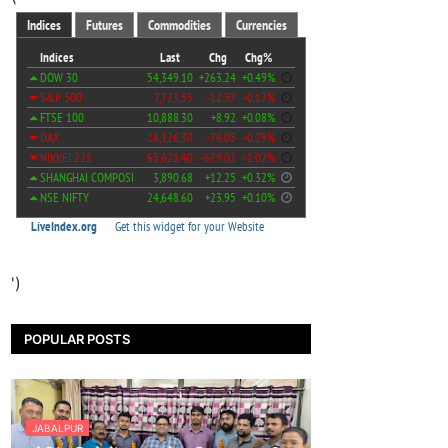
')
POPULAR POSTS
JABALPUR