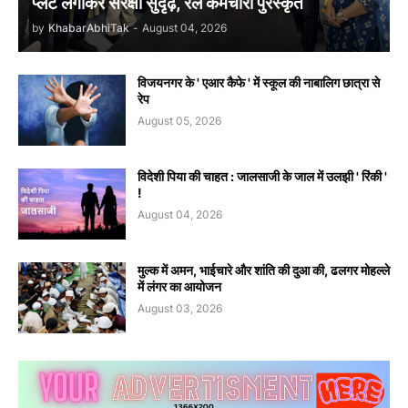
प्लेट लगाकर संरक्षा सुदृढ़, रेल कर्मचारी पुरस्कृत
by
KhabarAbhiTak
-
August 04, 2026
विजयनगर के ' एआर कैफे ' में स्कूल की नाबालिग छात्रा से
रेप
August 05, 2026
विदेशी पिया की चाहत : जालसाजी के जाल में उलझी ' रिंकी '
!
August 04, 2026
मुल्क में अमन, भाईचारे और शांति की दुआ की, ढलगर मोहल्ले
में लंगर का आयोजन
August 03, 2026