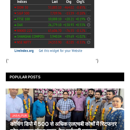
('
')
POPULAR POSTS
JABALPUR
कोचिंग डिपो में 500 से अधिक एलएचबी कोचों में स्टिफऩर