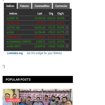
')
POPULAR POSTS
JABALPUR