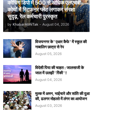
कोचिंग डिपो में 500 से अधिक एलएचबी
कोचों में स्टिफऩर प्लेट लगाकर संरक्षा
सुदृढ़, रेल कर्मचारी पुरस्कृत
by
KhabarAbhiTak
-
August 04, 2026
विजयनगर के ' एआर कैफे ' में स्कूल की
नाबालिग छात्रा से रेप
August 05, 2026
विदेशी पिया की चाहत : जालसाजी के
जाल में उलझी ' रिंकी ' !
August 04, 2026
मुल्क में अमन, भाईचारे और शांति की दुआ
की, ढलगर मोहल्ले में लंगर का आयोजन
August 03, 2026