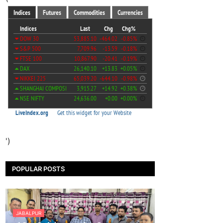
')
POPULAR POSTS
JABALPUR