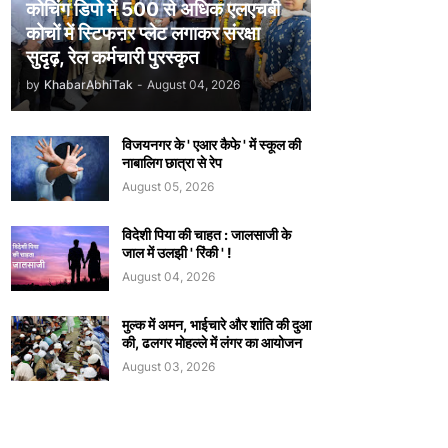
कोचिंग डिपो में 500 से अधिक एलएचबी
कोचों में स्टिफऩर प्लेट लगाकर संरक्षा
सुदृढ़, रेल कर्मचारी पुरस्कृत
by
KhabarAbhiTak
-
August 04, 2026
विजयनगर के ' एआर कैफे ' में स्कूल की
नाबालिग छात्रा से रेप
August 05, 2026
विदेशी पिया की चाहत : जालसाजी के
जाल में उलझी ' रिंकी ' !
August 04, 2026
मुल्क में अमन, भाईचारे और शांति की दुआ
की, ढलगर मोहल्ले में लंगर का आयोजन
August 03, 2026