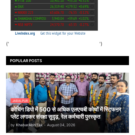
('
')
POPULAR POSTS
JABALPUR
कोचिंग डिपो में 500 से अधिक एलएचबी कोचों में स्टिफऩर
प्लेट लगाकर संरक्षा सुदृढ़, रेल कर्मचारी पुरस्कृत
by
KhabarAbhiTak
-
August 04, 2026