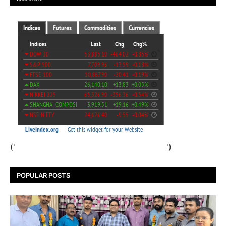
('
')
POPULAR POSTS