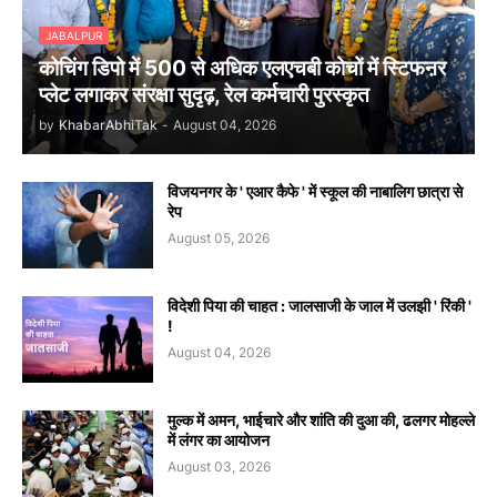
JABALPUR
कोचिंग डिपो में 500 से अधिक एलएचबी कोचों में स्टिफऩर
प्लेट लगाकर संरक्षा सुदृढ़, रेल कर्मचारी पुरस्कृत
by
KhabarAbhiTak
-
August 04, 2026
विजयनगर के ' एआर कैफे ' में स्कूल की नाबालिग छात्रा से
रेप
August 05, 2026
विदेशी पिया की चाहत : जालसाजी के जाल में उलझी ' रिंकी '
!
August 04, 2026
मुल्क में अमन, भाईचारे और शांति की दुआ की, ढलगर मोहल्ले
में लंगर का आयोजन
August 03, 2026