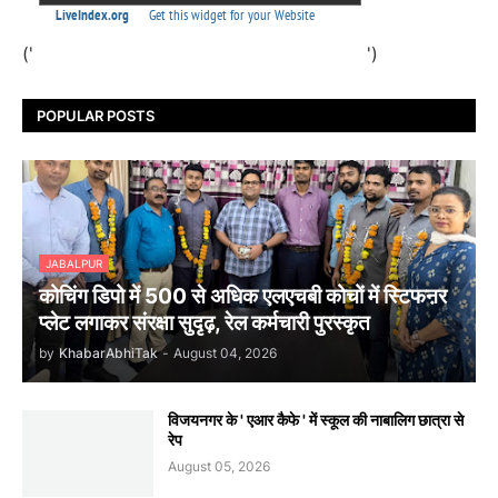
('
')
POPULAR POSTS
JABALPUR
कोचिंग डिपो में 500 से अधिक एलएचबी कोचों में स्टिफऩर
प्लेट लगाकर संरक्षा सुदृढ़, रेल कर्मचारी पुरस्कृत
by
KhabarAbhiTak
-
August 04, 2026
विजयनगर के ' एआर कैफे ' में स्कूल की नाबालिग छात्रा से
रेप
August 05, 2026