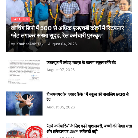
JABALPUR
कोचिंग डिपो में 500 से अधिक एलएचबी कोचों में स्टिफऩर
प्लेट लगाकर संरक्षा सुदृढ़, रेल कर्मचारी पुरस्कृत
by
KhabarAbhiTak
-
August 04, 2026
जबलपुर में कांवड़ यात्रा के कारण स्कूल रहेंगे बंद
August 07, 2026
विजयनगर के ' एआर कैफे ' में स्कूल की नाबालिग छात्रा से
रेप
August 05, 2026
रेलवे कर्मचारियों के लिए बड़ी खुशखबरी, बच्चों की शिक्षा भत्ता
और हॉस्टल पर 25% सब्सिडी बढ़ी