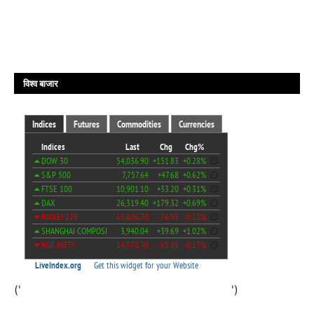
विश्व बाजार
('
')