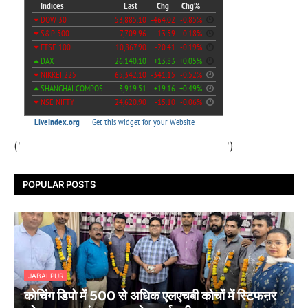
('
')
POPULAR POSTS
JABALPUR
कोचिंग डिपो में 500 से अधिक एलएचबी कोचों में स्टिफऩर