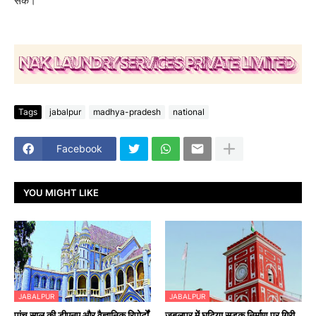
सके।
Tags
jabalpur
madhya-pradesh
national
Facebook
YOU MIGHT LIKE
JABALPUR
JABALPUR
पांच साल की डीएनए और वैज्ञानिक रिपोर्टों
जबलपुर में घटिया सड़क निर्माण पर गिरी