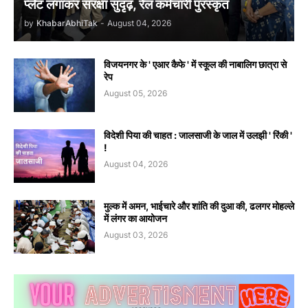
प्लेट लगाकर संरक्षा सुदृढ़, रेल कर्मचारी पुरस्कृत
by
KhabarAbhiTak
-
August 04, 2026
विजयनगर के ' एआर कैफे ' में स्कूल की नाबालिग छात्रा से
रेप
August 05, 2026
विदेशी पिया की चाहत : जालसाजी के जाल में उलझी ' रिंकी '
!
August 04, 2026
मुल्क में अमन, भाईचारे और शांति की दुआ की, ढलगर मोहल्ले
में लंगर का आयोजन
August 03, 2026