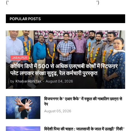
('
')
POPULAR POSTS
JABALPUR
कोचिंग डिपो में 500 से अधिक एलएचबी कोचों में स्टिफऩर
प्लेट लगाकर संरक्षा सुदृढ़, रेल कर्मचारी पुरस्कृत
by
KhabarAbhiTak
-
August 04, 2026
विजयनगर के ' एआर कैफे ' में स्कूल की नाबालिग छात्रा से
रेप
August 05, 2026
विदेशी पिया की चाहत : जालसाजी के जाल में उलझी ' रिंकी '