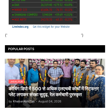
('
')
POPULAR POSTS
JABALPUR
कोचिंग डिपो में 500 से अधिक एलएचबी कोचों में स्टिफऩर
प्लेट लगाकर संरक्षा सुदृढ़, रेल कर्मचारी पुरस्कृत
by
KhabarAbhiTak
-
August 04, 2026