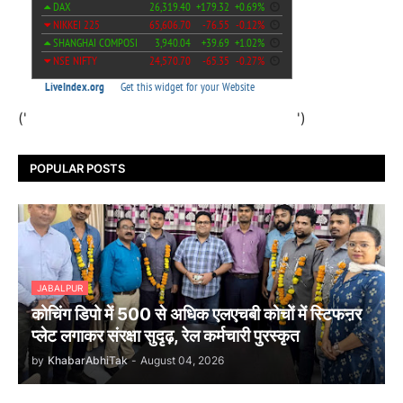
('
')
POPULAR POSTS
JABALPUR
कोचिंग डिपो में 500 से अधिक एलएचबी कोचों में स्टिफऩर
प्लेट लगाकर संरक्षा सुदृढ़, रेल कर्मचारी पुरस्कृत
by
KhabarAbhiTak
-
August 04, 2026