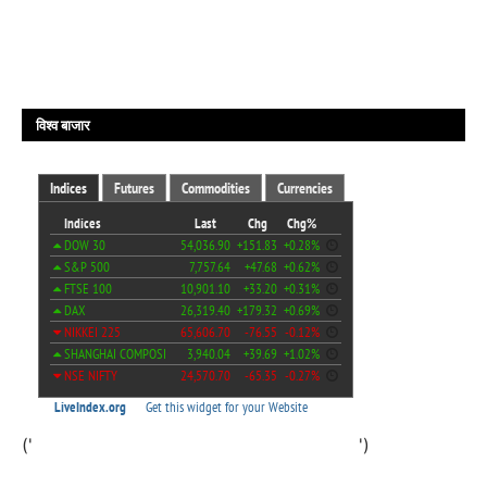
विश्व बाजार
('
')