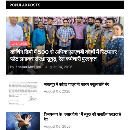
POPULAR POSTS
JABALPUR
कोचिंग डिपो में 500 से अधिक एलएचबी कोचों में स्टिफऩर
प्लेट लगाकर संरक्षा सुदृढ़, रेल कर्मचारी पुरस्कृत
by
KhabarAbhiTak
-
August 04, 2026
जबलपुर में कांवड़ यात्रा के कारण स्कूल रहेंगे बंद
August 07, 2026
विजयनगर के ' एआर कैफे ' में स्कूल की नाबालिग छात्रा से
रेप
August 05, 2026