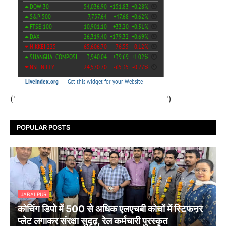
('
')
POPULAR POSTS
JABALPUR
कोचिंग डिपो में 500 से अधिक एलएचबी कोचों में स्टिफऩर
प्लेट लगाकर संरक्षा सुदृढ़, रेल कर्मचारी पुरस्कृत