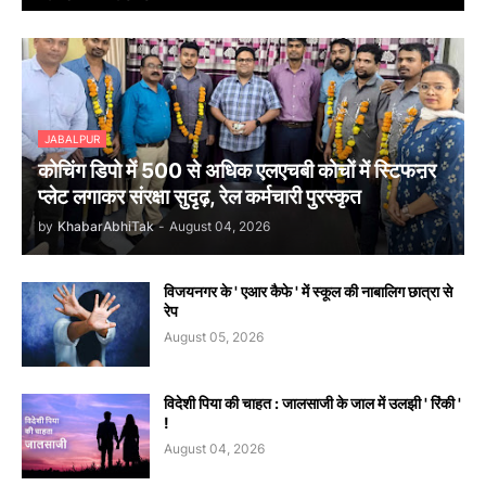
JABALPUR
कोचिंग डिपो में 500 से अधिक एलएचबी कोचों में स्टिफऩर
प्लेट लगाकर संरक्षा सुदृढ़, रेल कर्मचारी पुरस्कृत
by
KhabarAbhiTak
-
August 04, 2026
विजयनगर के ' एआर कैफे ' में स्कूल की नाबालिग छात्रा से
रेप
August 05, 2026
विदेशी पिया की चाहत : जालसाजी के जाल में उलझी ' रिंकी '
!
August 04, 2026