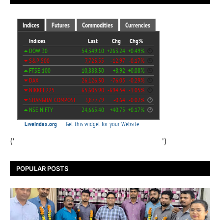
('
')
POPULAR POSTS