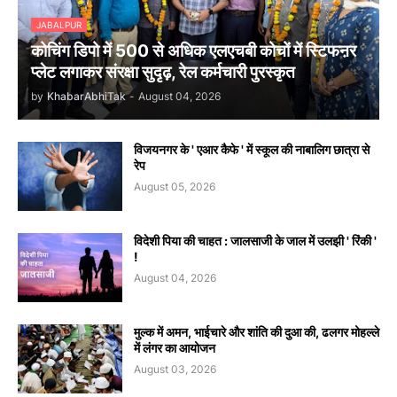
JABALPUR
कोचिंग डिपो में 500 से अधिक एलएचबी कोचों में स्टिफऩर
प्लेट लगाकर संरक्षा सुदृढ़, रेल कर्मचारी पुरस्कृत
by
KhabarAbhiTak
-
August 04, 2026
विजयनगर के ' एआर कैफे ' में स्कूल की नाबालिग छात्रा से
रेप
August 05, 2026
विदेशी पिया की चाहत : जालसाजी के जाल में उलझी ' रिंकी '
!
August 04, 2026
मुल्क में अमन, भाईचारे और शांति की दुआ की, ढलगर मोहल्ले
में लंगर का आयोजन
August 03, 2026