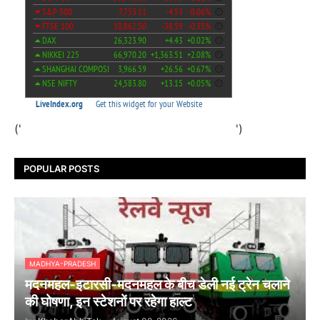
('
')
POPULAR POSTS
MADHYA-PRADESH
मदनमहल-इटारसी-मदनमहल के बीच डेली नई ट्रेन चलाने
की घोषणा, इन स्टेशनों पर रहेगा हाल्ट