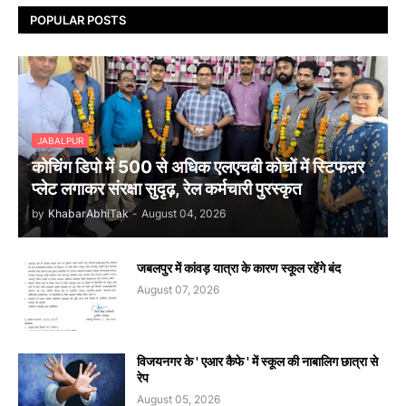
POPULAR POSTS
JABALPUR
कोचिंग डिपो में 500 से अधिक एलएचबी कोचों में स्टिफऩर
प्लेट लगाकर संरक्षा सुदृढ़, रेल कर्मचारी पुरस्कृत
by
KhabarAbhiTak
-
August 04, 2026
जबलपुर में कांवड़ यात्रा के कारण स्कूल रहेंगे बंद
August 07, 2026
विजयनगर के ' एआर कैफे ' में स्कूल की नाबालिग छात्रा से
रेप
August 05, 2026