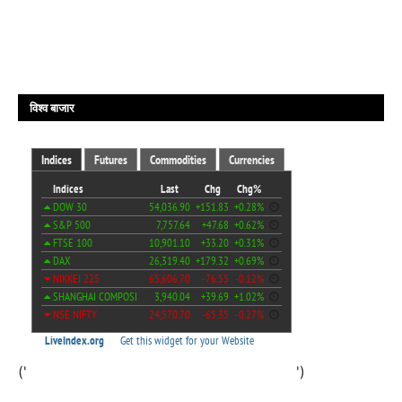
विश्व बाजार
('
')