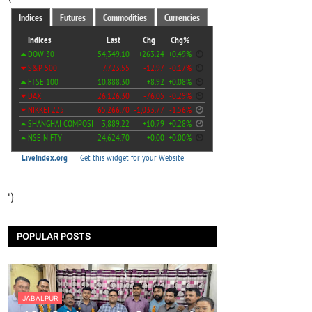
')
POPULAR POSTS
JABALPUR