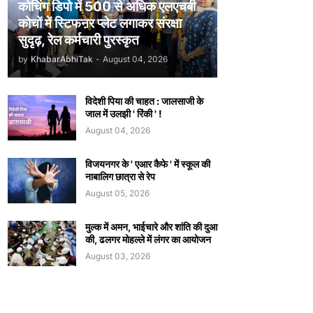
कोचिंग डिपो में 500 से अधिक एलएचबी
कोचों में स्टिफऩर प्लेट लगाकर संरक्षा
सुदृढ़, रेल कर्मचारी पुरस्कृत
by
KhabarAbhiTak
-
August 04, 2026
विदेशी पिया की चाहत : जालसाजी के
जाल में उलझी ' रिंकी ' !
August 04, 2026
विजयनगर के ' एआर कैफे ' में स्कूल की
नाबालिग छात्रा से रेप
August 05, 2026
मुल्क में अमन, भाईचारे और शांति की दुआ
की, ढलगर मोहल्ले में लंगर का आयोजन
August 03, 2026