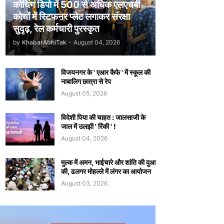
कोचिंग डिपो में 500 से अधिक एलएचबी
कोचों में स्टिफऩर प्लेट लगाकर संरक्षा
सुदृढ़, रेल कर्मचारी पुरस्कृत
by
KhabarAbhiTak
-
August 04, 2026
विजयनगर के ' एआर कैफे ' में स्कूल की
नाबालिग छात्रा से रेप
August 05, 2026
विदेशी पिया की चाहत : जालसाजी के
जाल में उलझी ' रिंकी ' !
August 04, 2026
मुल्क में अमन, भाईचारे और शांति की दुआ
की, ढलगर मोहल्ले में लंगर का आयोजन
August 03, 2026