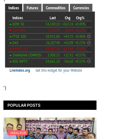
')
POPULAR POSTS
JABALPUR