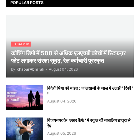
POPULAR POSTS
JABALPUR
कोचिंग डिपो में 500 से अधिक एलएचबी कोचों में स्टिफऩर
प्लेट लगाकर संरक्षा सुदृढ़, रेल कर्मचारी पुरस्कृत
by
KhabarAbhiTak
-
August 04, 2026
विदेशी पिया की चाहत : जालसाजी के जाल में उलझी ' रिंकी '
!
August 04, 2026
विजयनगर के ' एआर कैफे ' में स्कूल की नाबालिग छात्रा से
रेप
August 05, 2026