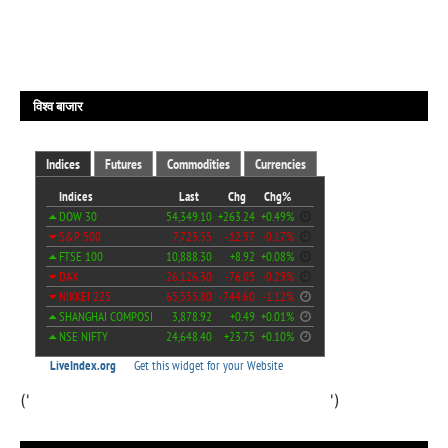
विश्व बाजार
('
')