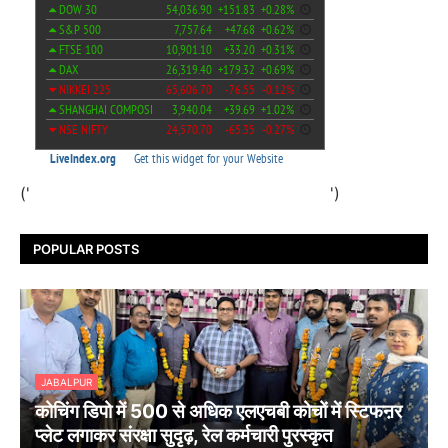
('
')
POPULAR POSTS
JABALPUR
कोचिंग डिपो में 500 से अधिक एलएचबी कोचों में स्टिफऩर
प्लेट लगाकर संरक्षा सुदृढ़, रेल कर्मचारी पुरस्कृत