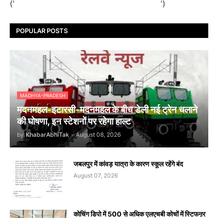
('
')
POPULAR POSTS
MADHYA-PRADESH
मदनमहल-इटारसी-मदनमहल के बीच डेली नई ट्रेन चलाने
की घोषणा, इन स्टेशनों पर रहेगा हाल्ट
by
KhabarAbhiTak
-
August 08, 2026
जबलपुर में कांवड़ यात्रा के कारण स्कूल रहेंगे बंद
August 07, 2026
कोचिंग डिपो में 500 से अधिक एलएचबी कोचों में स्टिफऩर