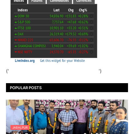
('
')
POPULAR POSTS
JABALPUR