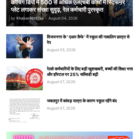
कोचिंग डिपो में 500 से अधिक एलएचबी कोचों में स्टिफऩर
प्लेट लगाकर संरक्षा सुदृढ़, रेल कर्मचारी पुरस्कृत
by
KhabarAbhiTak
-
August 04, 2026
विजयनगर के ' एआर कैफे ' में स्कूल की नाबालिग छात्रा से
रेप
August 05, 2026
रेलवे कर्मचारियों के लिए बड़ी खुशखबरी, बच्चों की शिक्षा भत्ता
और हॉस्टल पर 25% सब्सिडी बढ़ी
August 07, 2026
जबलपुर में कांवड़ यात्रा के कारण स्कूल रहेंगे बंद
August 07, 2026