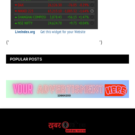
('
')
POPULAR POSTS