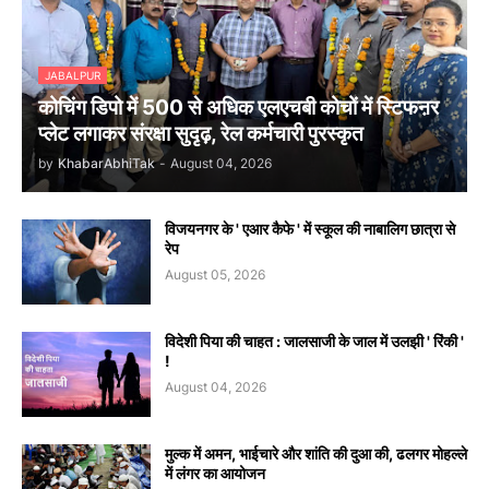
JABALPUR
कोचिंग डिपो में 500 से अधिक एलएचबी कोचों में स्टिफऩर
प्लेट लगाकर संरक्षा सुदृढ़, रेल कर्मचारी पुरस्कृत
by
KhabarAbhiTak
-
August 04, 2026
विजयनगर के ' एआर कैफे ' में स्कूल की नाबालिग छात्रा से
रेप
August 05, 2026
विदेशी पिया की चाहत : जालसाजी के जाल में उलझी ' रिंकी '
!
August 04, 2026
मुल्क में अमन, भाईचारे और शांति की दुआ की, ढलगर मोहल्ले
में लंगर का आयोजन