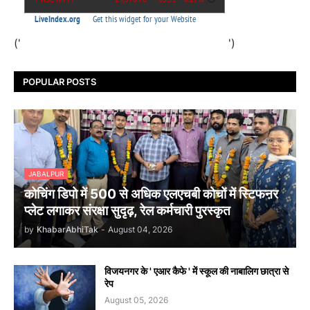
('
')
POPULAR POSTS
JABALPUR
कोचिंग डिपो में 500 से अधिक एलएचबी कोचों में स्टिफऩर
प्लेट लगाकर संरक्षा सुदृढ़, रेल कर्मचारी पुरस्कृत
by
KhabarAbhiTak
-
August 04, 2026
विजयनगर के ' एआर कैफे ' में स्कूल की नाबालिग छात्रा से
रेप
August 05, 2026