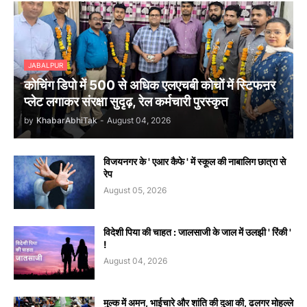
JABALPUR
कोचिंग डिपो में 500 से अधिक एलएचबी कोचों में स्टिफऩर
प्लेट लगाकर संरक्षा सुदृढ़, रेल कर्मचारी पुरस्कृत
by
KhabarAbhiTak
-
August 04, 2026
विजयनगर के ' एआर कैफे ' में स्कूल की नाबालिग छात्रा से
रेप
August 05, 2026
विदेशी पिया की चाहत : जालसाजी के जाल में उलझी ' रिंकी '
!
August 04, 2026
मुल्क में अमन, भाईचारे और शांति की दुआ की, ढलगर मोहल्ले