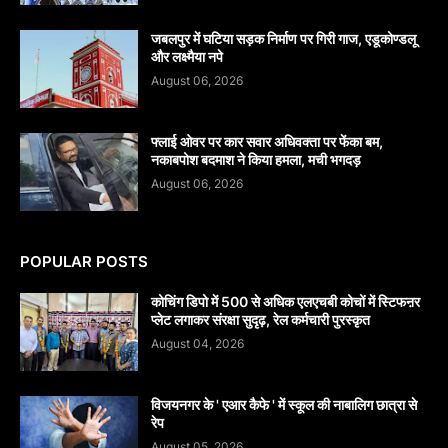
जबलपुर में घटिया सड़क निर्माण पर गिरी गाज, एडूकोण्डलू
और लक्ष्मैया नपे
August 06, 2026
फ्लाई ओवर पर कार सवार अधिवक्ता पर फेंका बम,
नकाबपोश बदमाश ने किया हमला, मची भगदड़
August 06, 2026
POPULAR POSTS
कोचिंग डिपो में 500 से अधिक एलएचबी कोचों में स्टिफऩर
प्लेट लगाकर संरक्षा सुदृढ़, रेल कर्मचारी पुरस्कृत
August 04, 2026
विजयनगर के ' एआर कैफे ' में स्कूल की नाबालिग छात्रा से
रेप
August 05, 2026