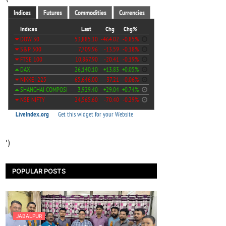
')
POPULAR POSTS
JABALPUR