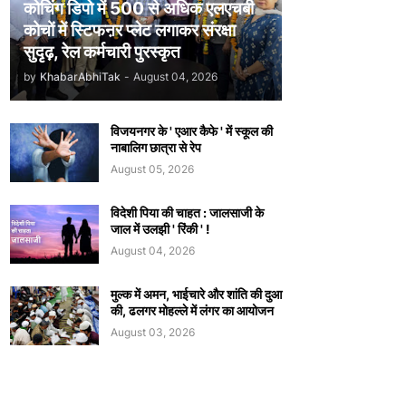
कोचिंग डिपो में 500 से अधिक एलएचबी
कोचों में स्टिफऩर प्लेट लगाकर संरक्षा
सुदृढ़, रेल कर्मचारी पुरस्कृत
by
KhabarAbhiTak
-
August 04, 2026
विजयनगर के ' एआर कैफे ' में स्कूल की
नाबालिग छात्रा से रेप
August 05, 2026
विदेशी पिया की चाहत : जालसाजी के
जाल में उलझी ' रिंकी ' !
August 04, 2026
मुल्क में अमन, भाईचारे और शांति की दुआ
की, ढलगर मोहल्ले में लंगर का आयोजन
August 03, 2026