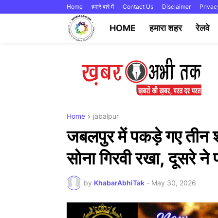
Home
हमारे बारे में
Contact Us
Disclaimer
Privac
HOME
हमारा शहर
रेलवे
Home
jabalpur
जबलपुर में पकड़े गए तीन श
सोना गिरवी रखा, दूसरे न
by
KhabarAbhiTak
-
May 30, 2026